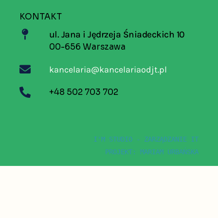
KONTAKT
ul. Jana i Jędrzeja Śniadeckich 10
00-656 Warszawa
kancelaria@kancelariaodjt.pl
+48 502 703 702
I'M STUDIO - ZARZĄDZANIE IT
PROJEKT: MARIAM URBAŃSKA