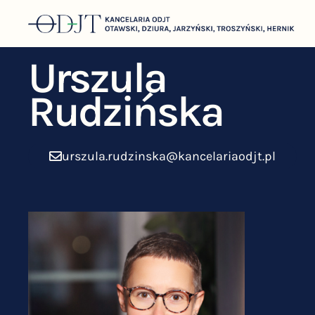
Urszula
Rudzińska
urszula.rudzinska@kancelariaodjt.pl