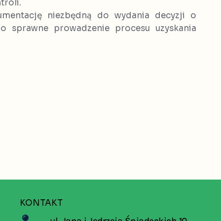
troli.
umentację niezbędną do wydania decyzji o
o sprawne prowadzenie procesu uzyskania
KONTAKT
ul. Jana i Jędrzeja Śniadeckich 10